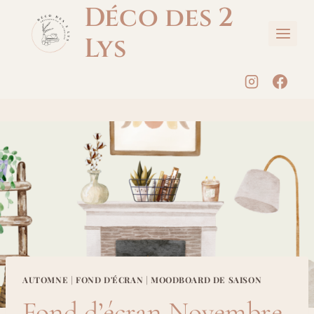
Aller
Déco des 2
au
Lys
contenu
AUTOMNE
|
FOND D'ÉCRAN
|
MOODBOARD DE SAISON
Fond d’écran Novembre