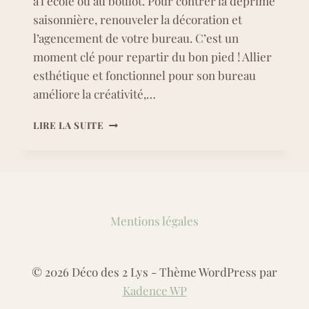
à l’école ou au boulot. Pour contrer la déprime
saisonnière, renouveler la décoration et
l’agencement de votre bureau. C’est un
moment clé pour repartir du bon pied ! Allier
esthétique et fonctionnel pour son bureau
améliore la créativité,…
CRÉER
LIRE LA SUITE
ET
DÉCORER
UN
ESPACE
BUREAU
CEZ-
Mentions légales
SOI
© 2026 Déco des 2 Lys - Thème WordPress par
Kadence WP